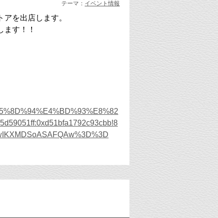
テーマ：
イベント情報
ストアを出店します。
します！！
2%E5%8D%94%E4%BD%93%E8%82
d59051ff:0xd51bfa1792c93cbb!8
yMi4wIKXMDSoASAFQAw%3D%3D