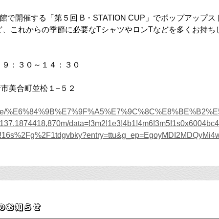
で開催する「第５回 B・STATION CUP」でポップアップ
スなど、これからの季節に必要なTシャツやロンTなどを多くお持ち
 ９：３０～１４：３０
市美合町並松１−５２
aps/place/%E6%84%9B%E7%9F%A5%E7%9C%8C%E8%BE%B
.1874418,870m/data=!3m2!1e3!4b1!4m6!3m5!1s0x6004bc45
418!16s%2Fg%2F1tdgvbky?entry=ttu&g_ep=EgoyMDI2MDQ
業のお知らせ