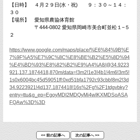
【日時】 ４月２９日(水・祝) ９：３０～１４：
３０
【場所】 愛知県農協体育館
〒444-0802 愛知県岡崎市美合町並松１−５
２
https://www.google.com/maps/place/%E6%84%9B%E
7%9F%A5%E7%9C%8C%E8%BE%B2%E5%8D%94
%E4%BD%93%E8%82%B2%E9%A4%A8/@34.9223
921,137.1874418,870m/data=!3m2!1e3!4b1!4m6!3m5!
1s0x6004bc45d59051ff:0xd51bfa1792c93cbb!8m2!3d
34.9223921!4d137.1874418!16s%2Fg%2F1tdgvbky?
entry=ttu&g_ep=EgoyMDI2MDQyMi4wIKXMDSoASA
FQAw%3D%3D
<< 前の記事へ
次の記事へ >>